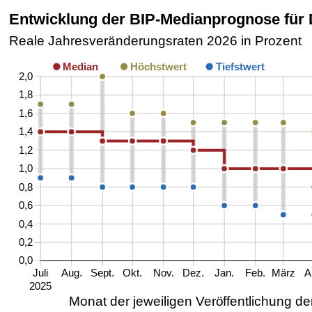
Entwicklung der BIP-Medianprognose für
Reale Jahresveränderungsraten 2026 in Prozent
Median
Höchstwert
Tiefstwert
2,0
1,8
1,6
1,4
1,2
1,0
0,8
0,6
0,4
0,2
0,0
Juli
Aug.
Sept.
Okt.
Nov.
Dez.
Jan.
Feb.
März
A
2025
Monat der jeweiligen Veröffentlichung d